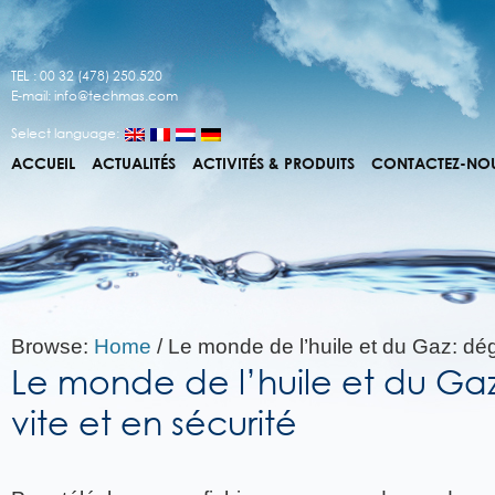
TEL : 00 32 (478) 250.520
E-mail:
info@techmas.com
Select language:
ACCUEIL
ACTUALITÉS
ACTIVITÉS & PRODUITS
CONTACTEZ-NO
Browse:
Home
/
Le monde de l’huile et du Gaz: dég
Le monde de l’huile et du Ga
vite et en sécurité