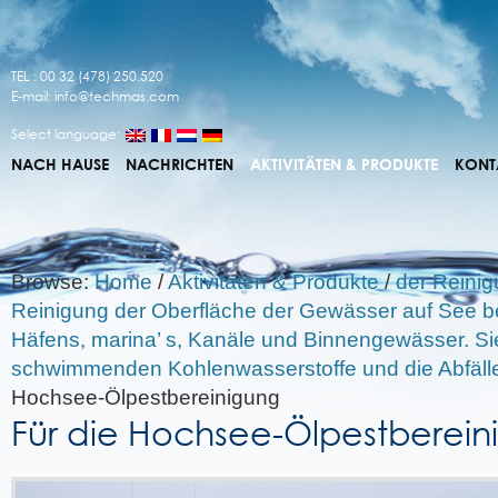
TEL : 00 32 (478) 250.520
E-mail:
info@techmas.com
Select language:
NACH HAUSE
NACHRICHTEN
AKTIVITÄTEN & PRODUKTE
KONT
Browse:
Home
/
Aktivitäten & Produkte
/
der Reinigu
Reinigung der Oberfläche der Gewässer auf See be
Häfens, marina’ s, Kanäle und Binnengewässer. Si
schwimmenden Kohlenwasserstoffe und die Abfäll
Hochsee-Ölpestbereinigung
Für die Hochsee-Ölpestberein