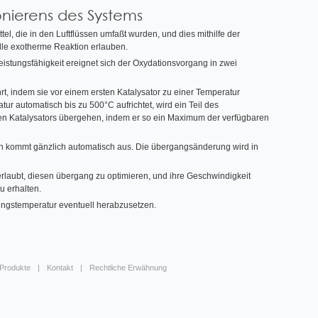
nierens des Systems
el, die in den Luftflüssen umfaßt wurden, und dies mithilfe der
lle exotherme Reaktion erlauben.
stungsfähigkeit ereignet sich der Oxydationsvorgang in zwei
hrt, indem sie vor einem ersten Katalysator zu einer Temperatur
r automatisch bis zu 500°C aufrichtet, wird ein Teil des
en Katalysators übergehen, indem er so ein Maximum der verfügbaren
n kommt gänzlich automatisch aus. Die übergangsänderung wird in
rlaubt, diesen übergang zu optimieren, und ihre Geschwindigkeit
u erhalten.
bungstemperatur eventuell herabzusetzen.
 Produkte
Kontakt
Rechtliche Erwähnung