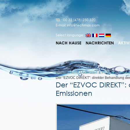
TEL : 00 32 (478) 250.520
E-mail:
info@techmas.com
Select language:
NACH HAUSE
NACHRICHTEN
AKTIV
Browse:
Home
/
Aktivitäten & Produkte
/
Behandl
Der “EZVOC DIREKT”: direkter Behandlung de
Der “EZVOC DIREKT”: 
Emissionen