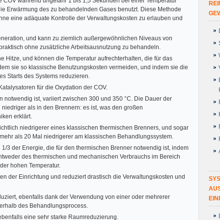
ie COV während ungefähr 1 bis 1,5 Sekunden bei einer Temperatur
REI
 die Erwärmung des zu behandelnden Gases benutzt. Diese Methode
GEW
ohne eine adäquate Kontrolle der Verwaltungskosten zu erlauben und
Generation, und kann zu ziemlich außergewöhnlichen Niveaus von
praktisch ohne zusätzliche Arbeitsausnutzung zu behandeln.
e Hitze, und können die Temperatur aufrechterhalten, die für das
indem sie so klassische Benutzungskosten vermeiden, und indem sie die
es Starts des Systems reduzieren.
Katalysatoren für die Oxydation der COV.
on notwendig ist, variiert zwischen 300 und 350 °C. Die Dauer der
 niedriger als in den Brennern: es ist, was den großen
ken erklärt.
chtlich niedrigerer eines klassischen thermischen Brenners, und sogar
n mehr als 20 Mal niedrigerer am klassischen Behandlungssystem.
h 1/3 der Energie, die für den thermischen Brenner notwendig ist, indem
 entweder des thermischen und mechanischen Verbrauchs im Bereich
 der hohen Temperatur.
eben der Einrichtung und reduziert drastisch die Verwaltungskosten und
SYS
AU
uziert, ebenfalls dank der Verwendung von einer oder mehrerer
EI
nerhalb des Behandlungsprocess.
ebenfalls eine sehr starke Raumreduzierung.