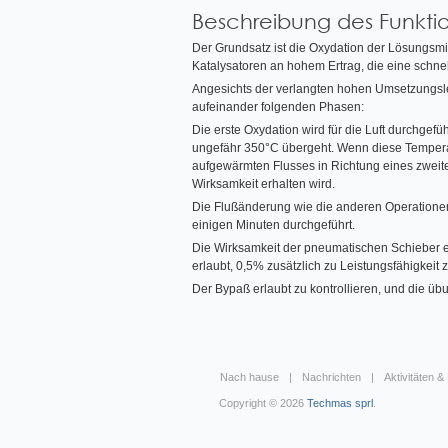
Beschreibung des Funktio
Der Grundsatz ist die Oxydation der Lösungsmitt
Katalysatoren an hohem Ertrag, die eine schne
Angesichts der verlangten hohen Umsetzungslei
aufeinander folgenden Phasen:
Die erste Oxydation wird für die Luft durchgefü
ungefähr 350°C übergeht. Wenn diese Temperatu
aufgewärmten Flusses in Richtung eines zweit
Wirksamkeit erhalten wird.
Die Flußänderung wie die anderen Operatione
einigen Minuten durchgeführt.
Die Wirksamkeit der pneumatischen Schieber e
erlaubt, 0,5% zusätzlich zu Leistungsfähigkeit z
Der Bypaß erlaubt zu kontrollieren, und die ü
Nach hause
Nachrichten
Aktivitäten &
Copyright © 2026
Techmas sprl
.