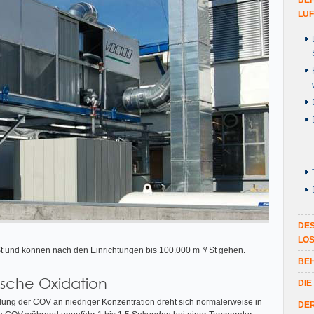
BE
LUF
DES
LÖS
t und können nach den Einrichtungen bis 100.000 m ³/ St gehen.
BE
ische Oxidation
DIE
lung der COV an niedriger Konzentration dreht sich normalerweise in
DER