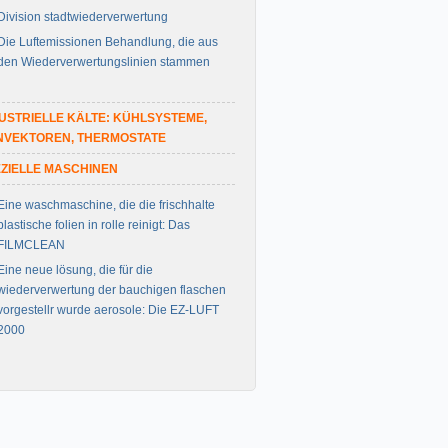
Division stadtwiederverwertung
Die Luftemissionen Behandlung, die aus
den Wiederverwertungslinien stammen
USTRIELLE KÄLTE: KÜHLSYSTEME,
NVEKTOREN, THERMOSTATE
ZIELLE MASCHINEN
Eine waschmaschine, die die frischhalte
plastische folien in rolle reinigt: Das
FILMCLEAN
Eine neue lösung, die für die
wiederverwertung der bauchigen flaschen
vorgestellr wurde aerosole: Die EZ-LUFT
2000