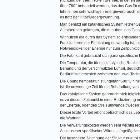
Richtung der thermischen Brenner, in denen d
über 780° behandelt werden, das das Gas für
führt einen sehr wichtigen Energieverbrauch, 
es trotz der Hitzewiedergewinnung.
Man benutzt ein katalytisches System letzter 
Autothermen gelangen, die erlauben, das Gas 
Wir nutzen die durch das System so entstanden
Funktionieren der Einrichtung notwendig ist, 
Notwendigkeit der Energie nur zum Zeitpunkt d
Die Fabrikant gebraucht sich ganz spezifische 
Die Temperatur, die für die katalytische Reakti
Behandlung der verschmutzten Luft ist, deutlich
Bedürfnisunterschied zwischen den zwei Techni
Die Übungstemperatur ist ungefähr 500°C hinsi
ist die notwendige Zeit für die Behandlung vo
Das katalytische System gebraucht sich folglic
es zu diesem Zeitpunkt in einer Reduzierung
der Energie, oder des Streß umwandelt wegen
Dieser letzte Vorteil erhöht beträchtlich das L
die Wartung.
Die Verwaltungskosten werden sehr wichtig red
Austauscher spezifischer Wärme, eingefügt in
Die besondere Zeichnung der Struktur erlaubt 