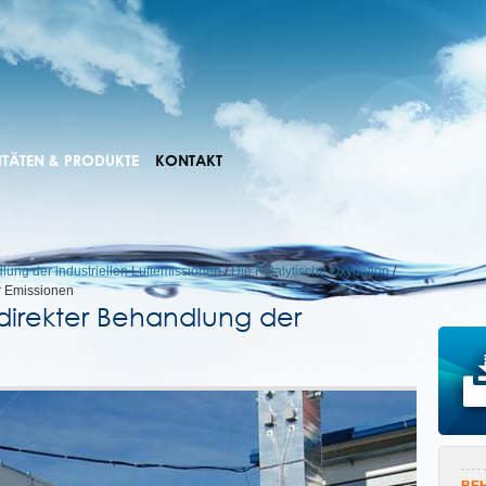
ITÄTEN & PRODUKTE
KONTAKT
ung der industriellen Luftemissionen
/
Die Katalytische Oxydation
/
r Emissionen
direkter Behandlung der