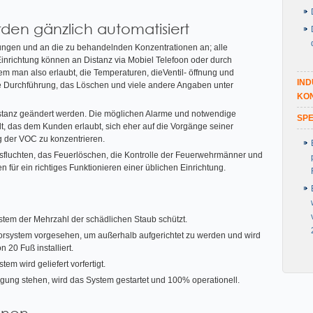
den gänzlich automatisiert
rungen und an die zu behandelnden Konzentrationen an; alle
Einrichtung können an Distanz via Mobiel Telefoon oder durch
 man also erlaubt, die Temperaturen, dieVentil- öffnung und
IND
ie Durchführung, das Löschen und viele andere Angaben unter
KO
Distanz geändert werden. Die möglichen Alarme und notwendige
SPE
lt, das dem Kunden erlaubt, sich eher auf die Vorgänge seiner
 der VOC zu konzentrieren.
sfluchten, das Feuerlöschen, die Kontrolle der Feuerwehrmänner und
für ein richtiges Funktionieren einer üblichen Einrichtung.
ystem der Mehrzahl der schädlichen Staub schützt.
torsystem vorgesehen, um außerhalb aufgerichtet zu werden und wird
 20 Fuß installiert.
em wird geliefert vorfertigt.
ügung stehen, wird das System gestartet und 100% operationell.