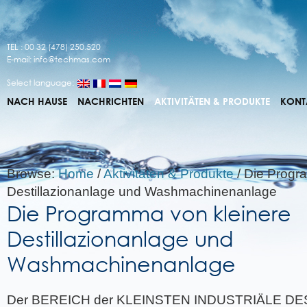
TEL : 00 32 (478) 250.520
E-mail:
info@techmas.com
Select language:
NACH HAUSE
NACHRICHTEN
AKTIVITÄTEN & PRODUKTE
KONT
Browse:
Home
/
Aktivitäten & Produkte
/
Die Progr
Destillazionanlage und Washmachinenanlage
Die Programma von kleinere
Destillazionanlage und
Washmachinenanlage
Der BEREICH der KLEINSTEN INDUSTRIÄLE DES