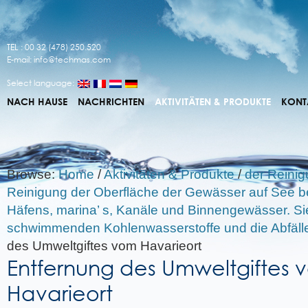
TEL : 00 32 (478) 250.520
E-mail:
info@techmas.com
Select language:
NACH HAUSE
NACHRICHTEN
AKTIVITÄTEN & PRODUKTE
KONT
Browse:
Home
/
Aktivitäten & Produkte
/
der Reinigu
Reinigung der Oberfläche der Gewässer auf See be
Häfens, marina’ s, Kanäle und Binnengewässer. Si
schwimmenden Kohlenwasserstoffe und die Abfäll
des Umweltgiftes vom Havarieort
Entfernung des Umweltgiftes 
Havarieort