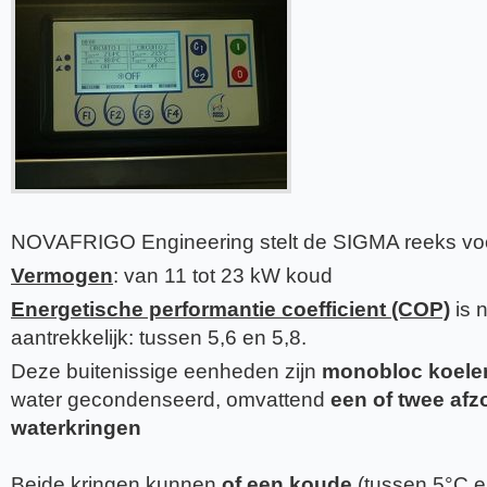
NOVAFRIGO Engineering stelt de SIGMA reeks voo
Vermogen
: van 11 tot 23 kW koud
Energetische performantie coefficient
(COP)
is n
aantrekkelijk: tussen 5,6 en 5,8.
Deze buitenissige eenheden zijn
monobloc koele
water gecondenseerd, omvattend
een of twee afz
waterkringen
Beide kringen kunnen
of een koude
(tussen 5°C e