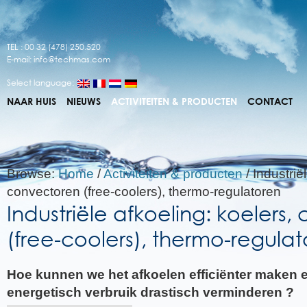
TEL : 00 32 (478) 250.520
E-mail:
info@techmas.com
Select language:
NAAR HUIS
NIEUWS
ACTIVITEITEN & PRODUCTEN
CONTACT
Browse:
Home
/
Activiteiten & producten
/
Industrië
convectoren (free-coolers), thermo-regulatoren
Industriële afkoeling: koelers
(free-coolers), thermo-regula
Hoe kunnen we het afkoelen efficiënter maken en
energetisch verbruik drastisch verminderen ?