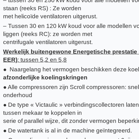
– tussen 30 en 250 kW koud voor alle modellen voo
staan (reeks RS) : Ze worden
met helicoïde ventilatoren uitgerust.
– Tussen 30 en 120 kW koud voor alle modellen vo
liggen (reeks RC): ze worden met
centrifugale ventilatoren uitgerust.
Werkelijk buitengewone Energetische prestatie 
EER)
: tussen 5,2 en 5,8
● Naargelang het vermogen beschikken deze koel
afzonderlijke koelingskringen
● Alle compressoren zijn Scroll compressoren: snel
onderhoud
● De type « Victaulic » verbindingscollectoren lat
tussen mekaar te koppelen in
serie of parallel wijze, dit zonder vermogen beperki
● De watertank is al in de machine geïntegreerd.