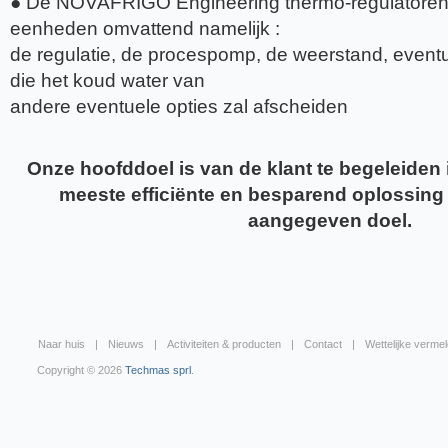
● De NOVAFRIGO Engineering thermo-regulatoren z
eenheden omvattend namelijk :
de regulatie, de procespomp, de weerstand, event
die het koud water van
andere eventuele opties zal afscheiden
Onze hoofddoel is van de klant te begeleiden 
meeste efficiënte en besparend oplossing 
aangegeven doel.
Naar huis
Nieuws
Activiteiten & producten
Contact
Wettelijke vermel
Copyright © 2026
Techmas sprl
.